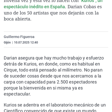
novena vez y esta vez lo hacen con
"Kurios", un
La rosa de los vientos
Caso
Extremadura
Virales
. Darian Cobas es
espectáculo inédito en España
uno de los 50 artistas que nos dejarán con la
Gente viajera
Retornados
Galicia
Televisión
boca abierta.
Como el perro y el gat
Equipo de investigaci
La Rioja
Elecciones
Operación Viuda Negr
Navarra
Guillermo Figueroa
País Vasco
Gijón
|
10.07.2025 12:40
Darian asegura que hay mucho trabajo y esfuerzo
detrás de Kurios, en donde, como es habitual en
Cirque, todo está pensado al milímetro. No paran
de suceder cosas desde que nos acercamos a la
carpa con capacidad para 2.500 espectadores
porque la bienvenida en si misma ya es
espectacular.
Kurios se adentra en el laboratorio mecánico de un
Científico convencido de que existe un mundo