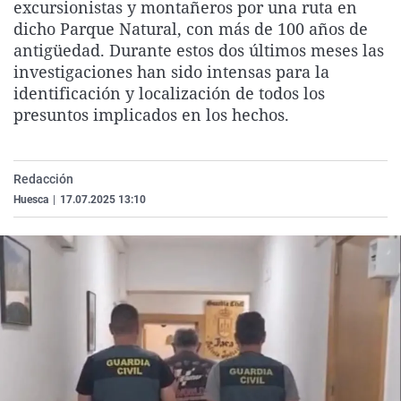
excursionistas y montañeros por una ruta en
La rosa de los vientos
Caso
Extremadura
Virales
dicho Parque Natural, con más de 100 años de
Gente viajera
Retornados
Galicia
Televisión
antigüedad. Durante estos dos últimos meses las
investigaciones han sido intensas para la
Como el perro y el gat
Equipo de investigaci
La Rioja
Elecciones
identificación y localización de todos los
Operación Viuda Negr
Navarra
presuntos implicados en los hechos.
País Vasco
Redacción
Huesca
|
17.07.2025 13:10