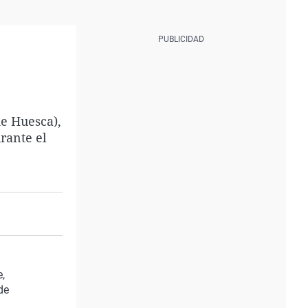
e Huesca),
rante el
,
de