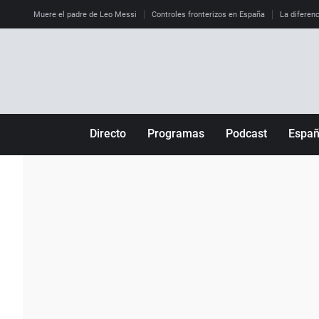
Muere el padre de Leo Messi
Controles fronterizos en España
La diferenc
Directo
Programas
Podcast
Espa
Más de uno
Los Perseguidos
Andalucía
Por fin
Malas decisiones
Aragón
Julia en la onda
Expedientes del más allá
Baleares
La brújula
El viaje del Guernica
Cantabria
Radioestadio
Invisibles
Cataluña
Radioestadio noche
Prohibido morirse
Comunidad de M
El colegio invisible
Esto no ha pasado
Comunitat Vale