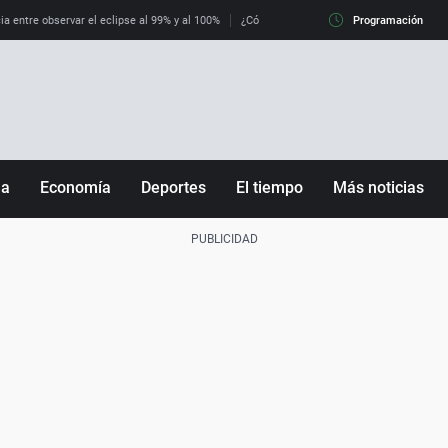
ia entre observar el eclipse al 99% y al 100%
¿Cómo es llegar a Italia con controles fro
Programación
ña
Economía
Deportes
El tiempo
Más noticias
Fútbol
Sociedad
Baloncesto
Mundo
Tenis
Salud
Motor
Cultura
Ciencia y Tecnología
adrid
Gastronomía
nciana
Medio ambiente