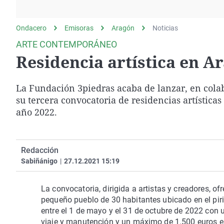
La rosa de los vientos
Caso
Extremadura
Gente viajera
Retornados
Galicia
Ondacero
Emisoras
Aragón
Noticias
Como el perro y el
Equipo de investigación
La Rioja
ARTE CONTEMPORÁNEO
gato
Residencia artística en A
Operación Viuda
Navarra
Negra
País Vasco
La Fundación 3piedras acaba de lanzar, en cola
su tercera convocatoria de residencias artística
año 2022.
Redacción
Sabiñánigo
|
27.12.2021 15:19
La convocatoria, dirigida a artistas y creadores, of
pequeño pueblo de 30 habitantes ubicado en el piri
entre el 1 de mayo y el 31 de octubre de 2022 con 
viaje y manutención y un máximo de 1.500 euros en