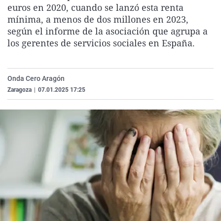
euros en 2020, cuando se lanzó esta renta
La rosa de los vientos
Caso
Extremadura
Virales
mínima, a menos de dos millones en 2023,
Gente viajera
Retornados
Galicia
Televisión
según el informe de la asociación que agrupa a
los gerentes de servicios sociales en España.
Como el perro y el gat
Equipo de investigaci
La Rioja
Elecciones
Operación Viuda Negr
Navarra
País Vasco
Onda Cero Aragón
Zaragoza
|
07.01.2025 17:25