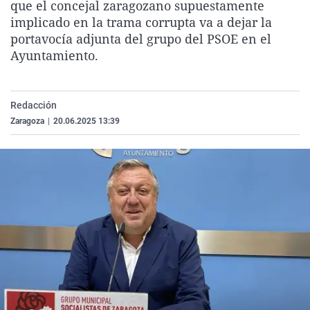
que el concejal zaragozano supuestamente
La rosa de los vientos
Caso
Extremadura
Virales
implicado en la trama corrupta va a dejar la
Gente viajera
Retornados
Galicia
Televisión
portavocía adjunta del grupo del PSOE en el
Ayuntamiento.
Como el perro y el gat
Equipo de investigaci
La Rioja
Elecciones
Operación Viuda Negr
Navarra
Redacción
País Vasco
Zaragoza
|
20.06.2025 13:39