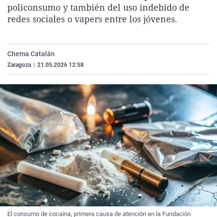
policonsumo y también del uso indebido de
La rosa de los vientos
Caso
Extremadura
Virales
redes sociales o vapers entre los jóvenes.
Gente viajera
Retornados
Galicia
Televisión
Como el perro y el gat
Equipo de investigaci
La Rioja
Elecciones
Chema Catalán
Operación Viuda Negr
Navarra
Zaragoza
|
21.05.2026 12:58
País Vasco
El consumo de cocaína, primera causa de atención en la Fundación