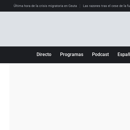
Última hora de la crisis migratoria en Ceuta
Las razones tras el cese de la f
Directo
Programas
Podcast
Espa
Más de uno
Los Perseguidos
Andalucía
Por fin
Malas decisiones
Aragón
Julia en la onda
Expedientes del más allá
Baleares
La brújula
El viaje del Guernica
Cantabria
Radioestadio
Invisibles
Cataluña
Radioestadio noche
Prohibido morirse
Comunidad de M
El colegio invisible
Esto no ha pasado
Comunitat Vale