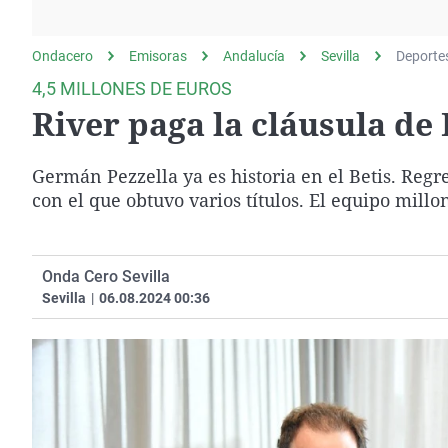
La rosa de los vientos
Caso
Extremadura
Gente viajera
Retornados
Galicia
Ondacero
Emisoras
Andalucía
Sevilla
Deporte
Como el perro y el
Equipo de investigación
La Rioja
4,5 MILLONES DE EUROS
gato
River paga la cláusula de 
Operación Viuda
Navarra
Negra
País Vasco
Germán Pezzella ya es historia en el Betis. Regr
con el que obtuvo varios títulos. El equipo millo
Onda Cero Sevilla
Sevilla
|
06.08.2024 00:36