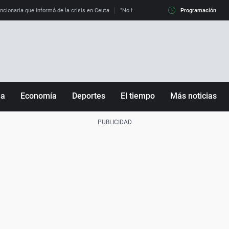
uncionaria que informó de la crisis en Ceuta
"No hay mafias, que no nos engañen": exper
Programación
ña
Economía
Deportes
El tiempo
Más noticias
Fútbol
Sociedad
Baloncesto
Mundo
Tenis
Salud
Motor
Cultura
Ciencia y Tecnología
adrid
Gastronomía
nciana
Medio ambiente