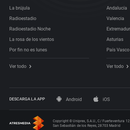
La brújula
Andalucía
Radioestadio
Valencia
Radioestadio Noche
Extremadu
La rosa de los vientos
Asturias
Por fin no es lunes
País Vasco
Ver todo
Ver todo
DESCARGA LA APP
Android
iOS
Copyright © Uniprex, S.A.U., C/ Fuerteventura 12
San Sebastián de los Reyes, 28703 Madrid