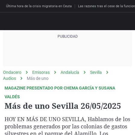
Última hora de la crisis migratoria en Ceuta
Las razones tras el cese de la funcion
Directo
Programas
Podcast
Más de uno
Los Perseguidos
Andalucía
Fútbol
Sociedad
Ondacero
Emisoras
Andalucía
Sevilla
España
Por fin
Malas decisiones
Aragón
Baloncesto
Mundo
Audios
Más de uno
Economía
Julia en la onda
Expedientes del más a
Baleares
Tenis
Salud
MAGAZINE PRESENTADO POR CHEMA GARCÍA Y SUSANA
Deportes
VALDÉS
La brújula
El viaje del Guernica
Cantabria
Motor
Cultura
Más de uno Sevilla 26/05/2025
El tiempo
Radioestadio
Invisibles
Cataluña
Ciencia y Tecnología
Más noticias
HOY EN MÁS DE UNO SEVILLA, Hablamos de los
Radioestadio noche
Prohibido morirse
Comunidad de Madrid
Gastronomía
problemas generados por las colonias de gastos
El colegio invisible
Esto no ha pasado
Comunitat Valenciana
Medio ambiente
silvestres en el parque del Alamillo. Los