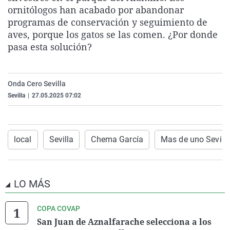
ornitólogos han acabado por abandonar
La rosa de los vientos
Caso
Extremadura
Virales
programas de conservación y seguimiento de
Gente viajera
Retornados
Galicia
Televisión
aves, porque los gatos se las comen. ¿Por donde
Como el perro y el gat
Equipo de investigaci
La Rioja
Elecciones
pasa esta solución?
Operación Viuda Negr
Navarra
País Vasco
Onda Cero Sevilla
Sevilla
|
27.05.2025 07:02
local
Sevilla
Chema García
Mas de uno Sevill
LO MÁS
COPA COVAP
San Juan de Aznalfarache selecciona a los