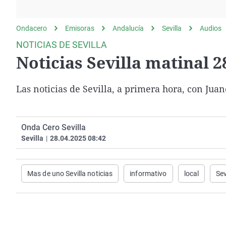
La rosa de los vientos
Caso
Extremadura
Gente viajera
Retornados
Galicia
Ondacero
Emisoras
Andalucía
Sevilla
Audios
Como el perro y el
Equipo de investigación
La Rioja
NOTICIAS DE SEVILLA
gato
Noticias Sevilla matinal 2
Operación Viuda
Navarra
Negra
País Vasco
Las noticias de Sevilla, a primera hora, con Jua
Onda Cero Sevilla
Sevilla
|
28.04.2025 08:42
Mas de uno Sevilla noticias
informativo
local
Sev