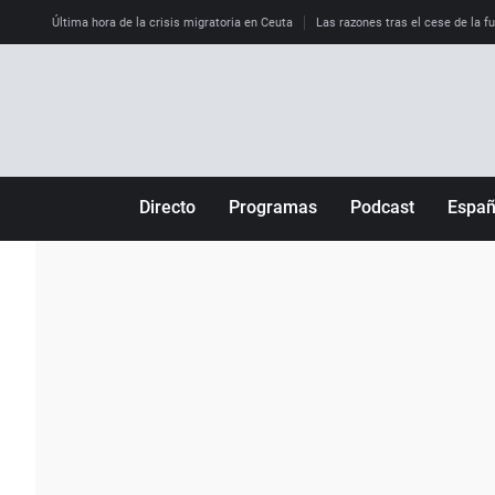
Última hora de la crisis migratoria en Ceuta
Las razones tras el cese de la f
Directo
Programas
Podcast
Espa
Más de uno
Los Perseguidos
Andalucía
Por fin
Malas decisiones
Aragón
Julia en la onda
Expedientes del más allá
Baleares
La brújula
El viaje del Guernica
Cantabria
Radioestadio
Invisibles
Cataluña
Radioestadio noche
Prohibido morirse
Comunidad de M
El colegio invisible
Esto no ha pasado
Comunitat Vale