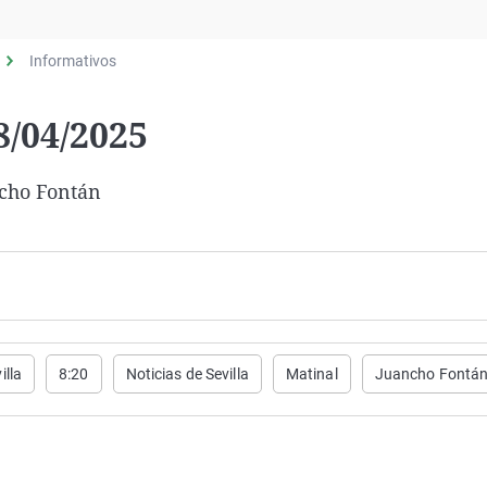
Virales
Televisión
Informativos
Elecciones
8/04/2025
ncho Fontán
illa
8:20
Noticias de Sevilla
Matinal
Juancho Fontá