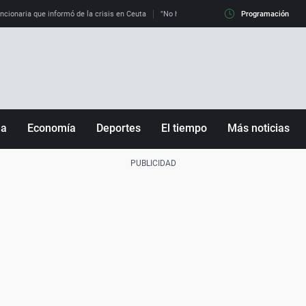
uncionaria que informó de la crisis en Ceuta
"No hay mafias, que no nos engañen": exper
Programación
ña
Economía
Deportes
El tiempo
Más noticias
Fútbol
Sociedad
Baloncesto
Mundo
Tenis
Salud
Motor
Cultura
Ciencia y Tecnología
adrid
Gastronomía
nciana
Medio ambiente