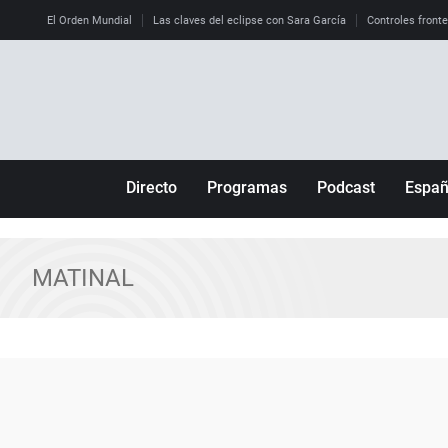
El Orden Mundial
Las claves del eclipse con Sara García
Controles front
Directo
Programas
Podcast
Espa
Más de uno
Los Perseguidos
Andalucía
Por fin
Malas decisiones
Aragón
MATINAL
Julia en la onda
Expedientes del más allá
Baleares
La brújula
El viaje del Guernica
Cantabria
Radioestadio
Invisibles
Cataluña
Radioestadio noche
Prohibido morirse
Comunidad de M
El colegio invisible
Esto no ha pasado
Comunitat Vale