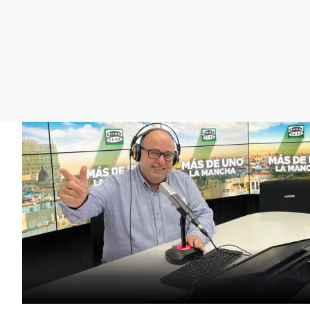
La rosa de los vientos
Caso
Extremadura
Gente viajera
Retornados
Galicia
Como el perro y el
Equipo de investigación
La Rioja
gato
Operación Viuda
Navarra
Negra
País Vasco