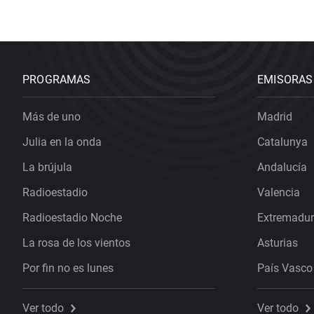
PROGRAMAS
EMISORAS
Más de uno
Madrid
Julia en la onda
Catalunya
La brújula
Andalucía
Radioestadio
Valencia
Radioestadio Noche
Extremadu
La rosa de los vientos
Asturias
Por fin no es lunes
País Vasco
Ver todo
Ver todo