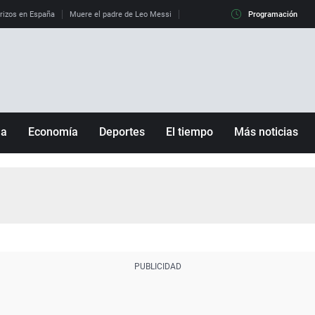
erizos en España
Muere el padre de Leo Messi
La diferencia entre observar el eclip
Programación
ña
Economía
Deportes
El tiempo
Más noticias
Fútbol
Sociedad
Baloncesto
Mundo
Tenis
Salud
Motor
Cultura
Ciencia y Tecnología
adrid
Gastronomía
nciana
Medio ambiente