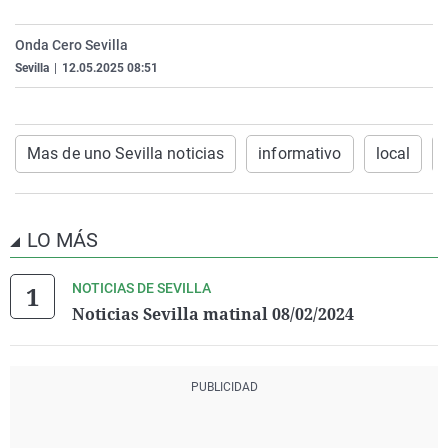
La rosa de los vientos
Caso
Extremadura
Virales
Onda Cero Sevilla
Gente viajera
Retornados
Galicia
Televisión
Sevilla
|
12.05.2025 08:51
Como el perro y el gat
Equipo de investigaci
La Rioja
Elecciones
Operación Viuda Negr
Navarra
Mas de uno Sevilla noticias
informativo
local
País Vasco
LO MÁS
NOTICIAS DE SEVILLA
Noticias Sevilla matinal 08/02/2024