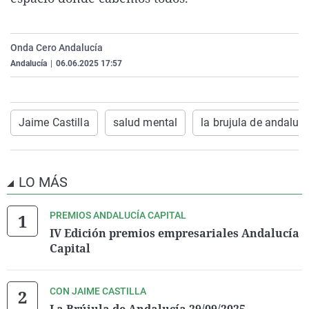
La rosa de los vientos
Caso
Extremadura
Virales
Gente viajera
Retornados
Galicia
Televisión
Onda Cero Andalucía
Como el perro y el gat
Equipo de investigaci
La Rioja
Elecciones
Andalucía
|
06.06.2025 17:57
Operación Viuda Negr
Navarra
País Vasco
Jaime Castilla
salud mental
la brujula de andaluci
LO MÁS
PREMIOS ANDALUCÍA CAPITAL
IV Edición premios empresariales Andalucía
Capital
CON JAIME CASTILLA