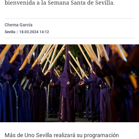
bienvenida a la Semana Santa de Sevilla.
La rosa de los vientos
Caso
Extremadura
Virales
Gente viajera
Retornados
Galicia
Televisión
Chema García
Como el perro y el gat
Equipo de investigaci
La Rioja
Elecciones
Sevilla
|
18.03.2024 14:12
Operación Viuda Negr
Navarra
País Vasco
Más de Uno Sevilla realizará su programación