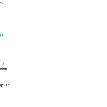
es
na
nte
ación
pilar,