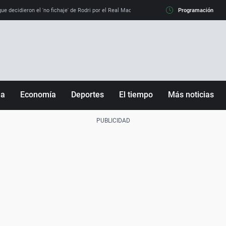
e decidieron el 'no fichaje' de Rodri por el Real Madrid y su 'sí' al Barça
Programación
La llamada de
ña
Economía
Deportes
El tiempo
Más noticias
Fútbol
Sociedad
Baloncesto
Mundo
Tenis
Salud
Motor
Cultura
Ciencia y Tecnología
adrid
Gastronomía
nciana
Medio ambiente