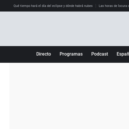
Qué tiempo hará el día del eclipse y dónde habrá nubes
Las horas de locura qu
Directo
Programas
Podcast
Espa
Más de uno
Los Perseguidos
Andalucía
Por fin
Malas decisiones
Aragón
Julia en la onda
Expedientes del más allá
Baleares
La brújula
El viaje del Guernica
Cantabria
Radioestadio
Invisibles
Cataluña
Radioestadio noche
Prohibido morirse
Comunidad de M
El colegio invisible
Esto no ha pasado
Comunitat Vale