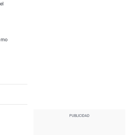
el
omo