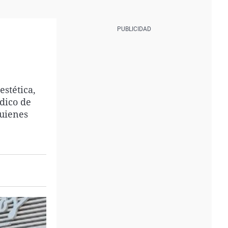
stética,
dico de
quienes