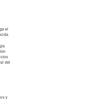
ge el
cida.
gía
ción
icios
al del
gos y