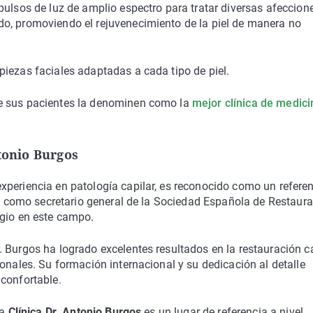
pulsos de luz de amplio espectro para tratar diversas afeccion
o, promoviendo el rejuvenecimiento de la piel de manera no
piezas faciales adaptadas a cada tipo de piel.
de sus pacientes la denominen como la
mejor clínica de medici
ntonio Burgos
xperiencia en patología capilar, es reconocido como un refere
pel como secretario general de la Sociedad Española de Restaur
igio en este campo.
 Burgos ha logrado excelentes resultados en la restauración ca
onales. Su formación internacional y su dedicación al detalle
confortable.
la
Clínica Dr. Antonio Burgos
es un lugar de referencia a nivel