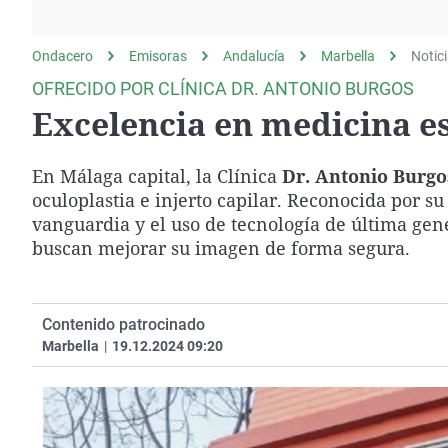
La rosa de los vientos
Caso
Extremadura
Gente viajera
Retornados
Galicia
Ondacero
Emisoras
Andalucía
Marbella
Notic
Como el perro y el
Equipo de investigación
La Rioja
OFRECIDO POR CLÍNICA DR. ANTONIO BURGOS
gato
Excelencia en medicina es
Operación Viuda
Navarra
Negra
País Vasco
En Málaga capital, la Clínica
Dr. Antonio Burgo
oculoplastia e injerto capilar. Reconocida por 
vanguardia y el uso de tecnología de última gen
buscan mejorar su imagen de forma segura.
Contenido patrocinado
Marbella
|
19.12.2024 09:20