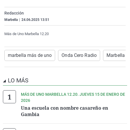
La rosa de los vientos
Caso
Extremadura
Virales
Redacción
Gente viajera
Retornados
Galicia
Televisión
Marbella
|
24.06.2025 13:51
Como el perro y el gat
Equipo de investigaci
La Rioja
Elecciones
Más de Uno Marbella 12.20
Operación Viuda Negr
Navarra
País Vasco
marbella más de uno
Onda Cero Radio
Marbella
LO MÁS
MÁS DE UNO MARBELLA 12.20. JUEVES 15 DE ENERO DE
2026
Una escuela con nombre casareño en
Gambia