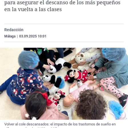
para asegurar el descanso de los más pequeños
La rosa de los vientos
Caso
Extremadura
Virales
en la vuelta a las clases
Gente viajera
Retornados
Galicia
Televisión
Como el perro y el gat
Equipo de investigaci
La Rioja
Elecciones
Redacción
Operación Viuda Negr
Navarra
Málaga
|
03.09.2025 10:01
País Vasco
Volver al cole descansados: el impacto de los trastornos de sueño en