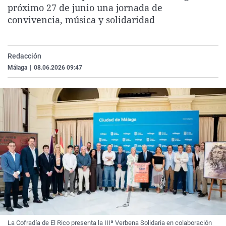
próximo 27 de junio una jornada de
La rosa de los vientos
Caso
Extremadura
Virales
convivencia, música y solidaridad
Gente viajera
Retornados
Galicia
Televisión
Como el perro y el gat
Equipo de investigaci
La Rioja
Elecciones
Redacción
Operación Viuda Negr
Navarra
Málaga
|
08.06.2026 09:47
País Vasco
La Cofradía de El Rico presenta la IIIª Verbena Solidaria en colaboración