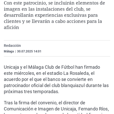
Con este patrocinio, se incluirán elementos de
La rosa de los vientos
Caso
Extremadura
Virales
imagen en las instalaciones del club, se
Gente viajera
Retornados
Galicia
Televisión
desarrollarán experiencias exclusivas para
clientes y se llevarán a cabo acciones para la
Como el perro y el gat
Equipo de investigaci
La Rioja
Elecciones
afición
Operación Viuda Negr
Navarra
País Vasco
Redacción
Málaga
|
30.07.2025 14:01
Unicaja y el Málaga Club de Fútbol han firmado
este miércoles, en el estadio La Rosaleda, el
acuerdo por el que el banco se convierte en
patrocinador oficial del club blanquiazul durante las
próximas tres temporadas.
Tras la firma del convenio, el director de
Comunicación e Imagen de Unicaja, Fernando Ríos,