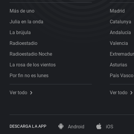
Más de uno
Madrid
Julia en la onda
Catalunya
La brújula
Andalucía
Radioestadio
Valencia
Radioestadio Noche
Extremadu
La rosa de los vientos
Asturias
Por fin no es lunes
País Vasco
Ver todo
Ver todo
DESCARGA LA APP
Android
iOS