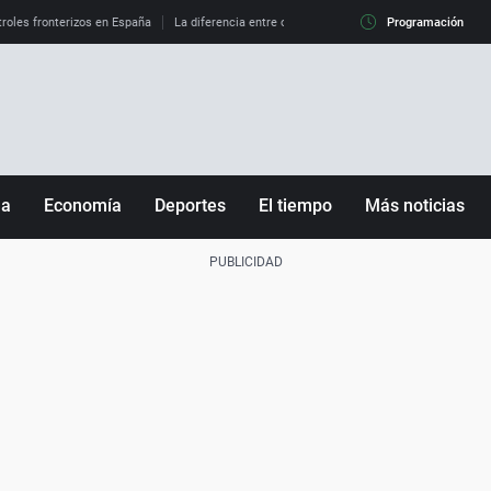
roles fronterizos en España
La diferencia entre observar el eclipse al 99% y al 100%
Programación
ña
Economía
Deportes
El tiempo
Más noticias
Fútbol
Sociedad
Baloncesto
Mundo
Tenis
Salud
Motor
Cultura
Ciencia y Tecnología
adrid
Gastronomía
nciana
Medio ambiente