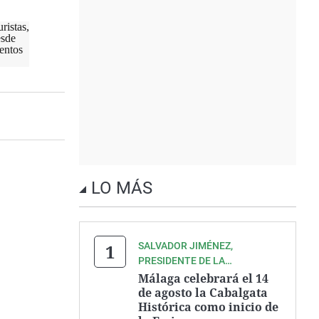
ristas,
esde
entos
LO MÁS
SALVADOR JIMÉNEZ,
PRESIDENTE DE LA
ASOCIACIÓN ZEGRÍ
Málaga celebrará el 14
de agosto la Cabalgata
Histórica como inicio de