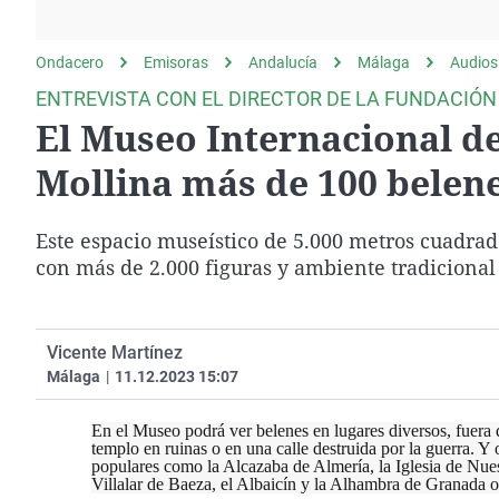
La rosa de los vientos
Caso
Extremadura
Gente viajera
Retornados
Galicia
Ondacero
Emisoras
Andalucía
Málaga
Audios
Como el perro y el
Equipo de investigación
La Rioja
ENTREVISTA CON EL DIRECTOR DE LA FUNDACIÓN
gato
El Museo Internacional de
Operación Viuda
Navarra
Negra
País Vasco
Mollina más de 100 belene
Este espacio museístico de 5.000 metros cuadra
con más de 2.000 figuras y ambiente tradicional
Vicente Martínez
Málaga
|
11.12.2023 15:07
En el Museo podrá ver belenes en lugares diversos, fuera d
templo en ruinas o en una calle destruida por la guerra. 
populares como la Alcazaba de Almería, la Iglesia de Nue
Villalar de Baeza, el Albaicín y la Alhambra de Granada 