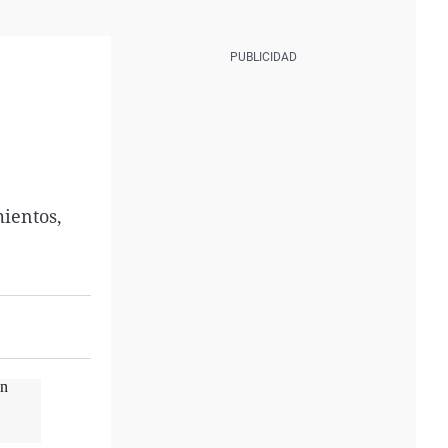
ientos,
un