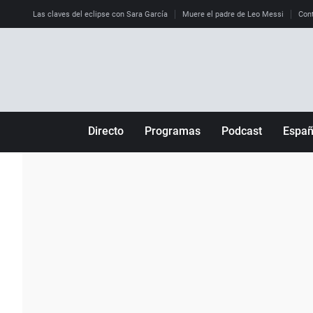
Las claves del eclipse con Sara García
Muere el padre de Leo Messi
Cont
Directo
Programas
Podcast
Espa
Más de uno
Los Perseguidos
Andalucía
Por fin
Malas decisiones
Aragón
Julia en la onda
Expedientes del más allá
Baleares
La brújula
El viaje del Guernica
Cantabria
Radioestadio
Invisibles
Cataluña
Radioestadio noche
Prohibido morirse
Comunidad de M
El colegio invisible
Esto no ha pasado
Comunitat Vale