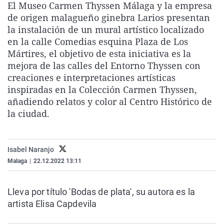
El Museo Carmen Thyssen Málaga y la empresa
La rosa de los vientos
Caso
Extremadura
Virales
de origen malagueño ginebra Larios presentan
Gente viajera
Retornados
Galicia
Televisión
la instalación de un mural artístico localizado
en la calle Comedias esquina Plaza de Los
Como el perro y el gat
Equipo de investigaci
La Rioja
Elecciones
Mártires, el objetivo de esta iniciativa es la
Operación Viuda Negr
Navarra
mejora de las calles del Entorno Thyssen con
creaciones e interpretaciones artísticas
País Vasco
inspiradas en la Colección Carmen Thyssen,
añadiendo relatos y color al Centro Histórico de
la ciudad.
Isabel Naranjo
Malaga
|
22.12.2022 13:11
Lleva por título 'Bodas de plata', su autora es la
artista Elisa Capdevila