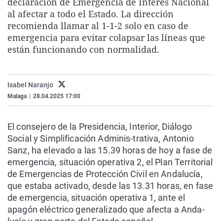
declaración de Emergencia de Interés Nacional
La rosa de los vientos
Caso
Extremadura
Virales
al afectar a todo el Estado. La dirección
recomienda llamar al 1-1-2 solo en caso de
Gente viajera
Retornados
Galicia
Televisión
emergencia para evitar colapsar las líneas que
Como el perro y el gat
Equipo de investigaci
La Rioja
Elecciones
están funcionando con normalidad.
Operación Viuda Negr
Navarra
País Vasco
Isabel Naranjo
Malaga
|
28.04.2025 17:00
El consejero de la Presidencia, Interior, Diálogo
Social y Simplificación Adminis-trativa, Antonio
Sanz, ha elevado a las 15.39 horas de hoy a fase de
emergencia, situación operativa 2, el Plan Territorial
de Emergencias de Protección Civil en Andalucía,
que estaba activado, desde las 13.31 horas, en fase
de emergencia, situación operativa 1, ante el
apagón eléctrico generalizado que afecta a Anda-