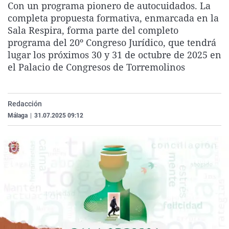
Con un programa pionero de autocuidados. La
La rosa de los vientos
Caso
Extremadura
Virales
completa propuesta formativa, enmarcada en la
Gente viajera
Retornados
Galicia
Televisión
Sala Respira, forma parte del completo
programa del 20º Congreso Jurídico, que tendrá
Como el perro y el gat
Equipo de investigaci
La Rioja
Elecciones
lugar los próximos 30 y 31 de octubre de 2025 en
Operación Viuda Negr
Navarra
el Palacio de Congresos de Torremolinos
País Vasco
Redacción
Málaga
|
31.07.2025 09:12