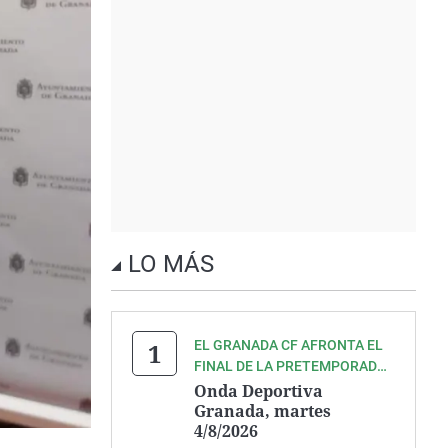
LO MÁS
EL GRANADA CF AFRONTA EL
FINAL DE LA PRETEMPORADA
PREVIA AL COMIENZO DE LIGA
Onda Deportiva
FRENTE AL REAL OVIEDO.
Granada, martes
4/8/2026
ESCÚCHALO TODO DE LA