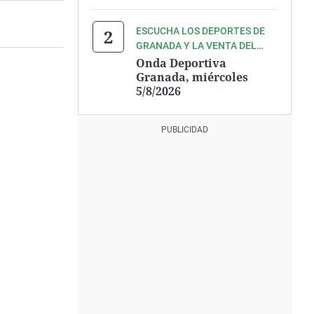
MANO DE PEDRO LARA Y TODO
SU EQUIPO
ESCUCHA LOS DEPORTES DE
GRANADA Y LA VENTA DEL
GRANADA CF, QUE AÚN NO
Onda Deportiva
ACABAN DE CERRAR
Granada, miércoles
5/8/2026
DEFINITIVAMENTE, CON
PEDRO LARA Y TODO SU
EQUIPO