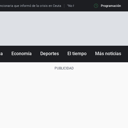
uncionaria que informó de la crisis en Ceuta
"No hay mafias, que no nos engañen": exper
Programación
ña
Economía
Deportes
El tiempo
Más noticias
Fútbol
Sociedad
Baloncesto
Mundo
Tenis
Salud
Motor
Cultura
Ciencia y Tecnología
adrid
Gastronomía
nciana
Medio ambiente