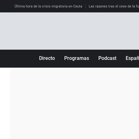
Última hora de la crisis migratoria en Ceuta
Las razones tras el cese de la f
Directo
Programas
Podcast
Espa
Más de uno
Los Perseguidos
Andalucía
Por fin
Malas decisiones
Aragón
Julia en la onda
Expedientes del más allá
Baleares
La brújula
El viaje del Guernica
Cantabria
Radioestadio
Invisibles
Cataluña
Radioestadio noche
Prohibido morirse
Comunidad de M
El colegio invisible
Esto no ha pasado
Comunitat Vale