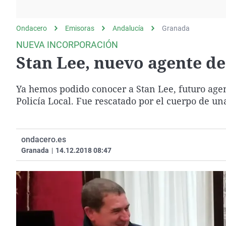
La rosa de los vientos
Caso
Extremadura
Gente viajera
Retornados
Galicia
Ondacero
Emisoras
Andalucía
Granada
Como el perro y el
Equipo de investigación
La Rioja
NUEVA INCORPORACIÓN
gato
Stan Lee, nuevo agente de 
Operación Viuda
Navarra
Negra
País Vasco
Ya hemos podido conocer a Stan Lee, futuro agent
Policía Local. Fue rescatado por el cuerpo de un
ondacero.es
Granada
|
14.12.2018 08:47