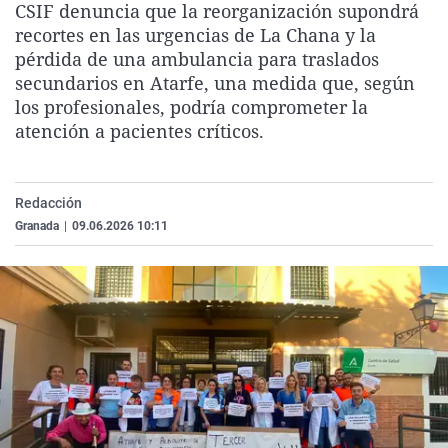
CSIF denuncia que la reorganización supondrá
La rosa de los vientos
Caso
Extremadura
Virales
recortes en las urgencias de La Chana y la
Gente viajera
Retornados
Galicia
Televisión
pérdida de una ambulancia para traslados
secundarios en Atarfe, una medida que, según
Como el perro y el gat
Equipo de investigaci
La Rioja
Elecciones
los profesionales, podría comprometer la
Operación Viuda Negr
Navarra
atención a pacientes críticos.
País Vasco
Redacción
Granada
|
09.06.2026 10:11