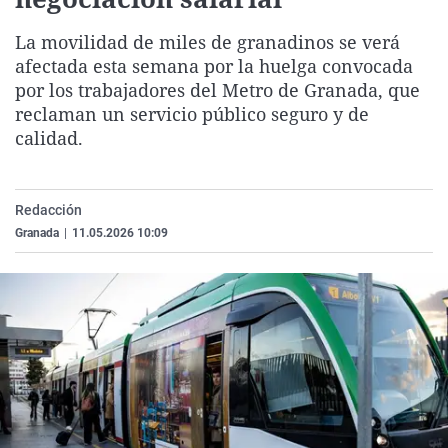
La rosa de los vientos
Caso
Extremadura
Virales
La movilidad de miles de granadinos se verá
Gente viajera
Retornados
Galicia
Televisión
afectada esta semana por la huelga convocada
Como el perro y el gat
Equipo de investigaci
La Rioja
Elecciones
por los trabajadores del Metro de Granada, que
reclaman un servicio público seguro y de
Operación Viuda Negr
Navarra
calidad.
País Vasco
Redacción
Granada
|
11.05.2026 10:09