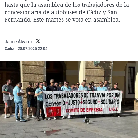
hasta que la asamblea de los trabajadores de la
La rosa de los vientos
Caso
Extremadura
Virales
concesionaria de autobuses de Cádiz y San
Gente viajera
Retornados
Galicia
Televisión
Fernando. Este martes se vota en asamblea.
Como el perro y el gat
Equipo de investigaci
La Rioja
Elecciones
Operación Viuda Negr
Navarra
Jaime Álvarez
País Vasco
Cádiz
|
28.07.2025 22:04