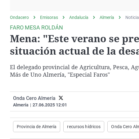
La rosa de los vientos
Caso
Extremadura
Gente viajera
Retornados
Galicia
Ondacero
Emisoras
Andalucía
Almería
Notici
Como el perro y el
Equipo de investigación
La Rioja
FARO MESA ROLDÁN
gato
Mena: "Este verano se pr
Operación Viuda
Navarra
Negra
País Vasco
situación actual de la de
El delegado provincial de Agricultura, Pesca, A
Más de Uno Almería, "Especial Faros"
Onda Cero Almería
Almería
|
27.06.2025 12:01
Provincia de Almería
recursos hídricos
Onda Cero Al