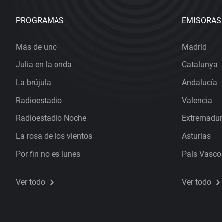
PROGRAMAS
EMISORAS
Más de uno
Madrid
Julia en la onda
Catalunya
La brújula
Andalucía
Radioestadio
Valencia
Radioestadio Noche
Extremadu
La rosa de los vientos
Asturias
Por fin no es lunes
País Vasco
Ver todo
Ver todo