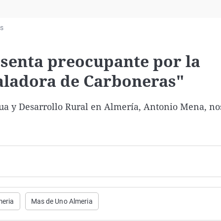
Virales
Televisión
as
Elecciones
esenta preocupante por la
saladora de Carboneras"
gua y Desarrollo Rural en Almería, Antonio Mena, nos
meria
Mas de Uno Almeria