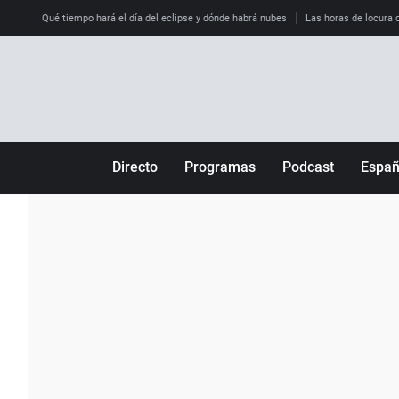
Qué tiempo hará el día del eclipse y dónde habrá nubes
Las horas de locura qu
Directo
Programas
Podcast
Espa
Más de uno
Los Perseguidos
Andalucía
Por fin
Malas decisiones
Aragón
Julia en la onda
Expedientes del más allá
Baleares
La brújula
El viaje del Guernica
Cantabria
Radioestadio
Invisibles
Cataluña
Radioestadio noche
Prohibido morirse
Comunidad de M
El colegio invisible
Esto no ha pasado
Comunitat Vale