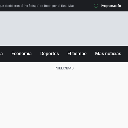
e decidieron el 'no fichaje' de Rodri por el Real Madrid y su 'sí' al Barça
Programación
La llamada de
ña
Economía
Deportes
El tiempo
Más noticias
Fútbol
Sociedad
Baloncesto
Mundo
Tenis
Salud
Motor
Cultura
Ciencia y Tecnología
adrid
Gastronomía
nciana
Medio ambiente