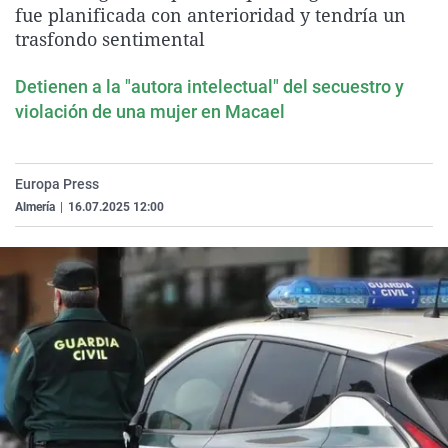
fue planificada con anterioridad y tendría un
La rosa de los vientos
Caso
Extremadura
Virales
trasfondo sentimental
Gente viajera
Retornados
Galicia
Televisión
Detienen a la "autora intelectual" del secuestro y
Como el perro y el gat
Equipo de investigaci
La Rioja
Elecciones
violación de una mujer en Macael
Operación Viuda Negr
Navarra
País Vasco
Europa Press
Almería
|
16.07.2025 12:00