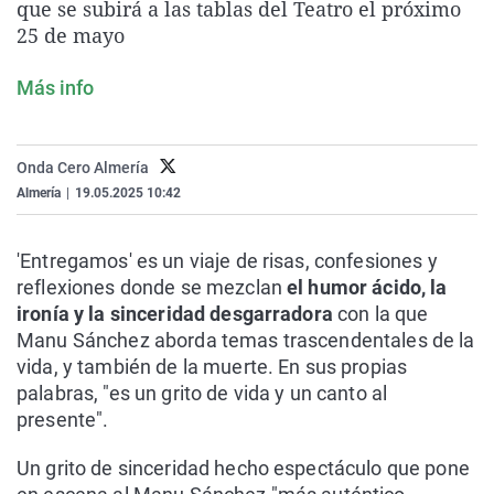
que se subirá a las tablas del Teatro el próximo
La rosa de los vientos
Caso
Extremadura
Virales
25 de mayo
Gente viajera
Retornados
Galicia
Televisión
Más info
Como el perro y el gat
Equipo de investigaci
La Rioja
Elecciones
Operación Viuda Negr
Navarra
Onda Cero Almería
País Vasco
Almería
|
19.05.2025 10:42
'Entregamos' es un viaje de risas, confesiones y
reflexiones donde se mezclan
el humor ácido, la
ironía y la sinceridad desgarradora
con la que
Manu Sánchez aborda temas trascendentales de la
vida, y también de la muerte. En sus propias
palabras, "es un grito de vida y un canto al
presente".
Un grito de sinceridad hecho espectáculo que pone