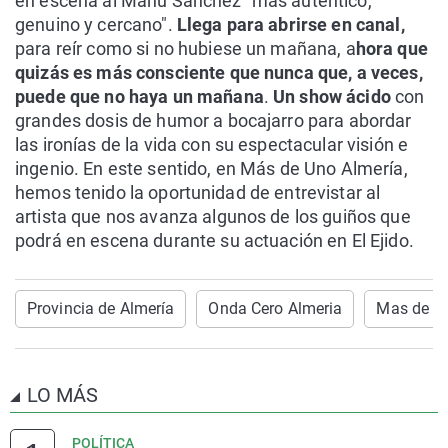
en escena al Manu Sánchez "más auténtico,
genuino y cercano".
Llega para abrirse en canal,
para reír como si no hubiese un mañana, a
hora que
quizás es más consciente que nunca que, a veces,
puede que no haya un mañana
.
Un show ácido
con
grandes dosis de humor a bocajarro para abordar
las ironías de la vida con su espectacular visión e
ingenio. En este sentido, en Más de Uno Almería,
hemos tenido la oportunidad de entrevistar al
artista que nos avanza algunos de los guiños que
podrá en escena durante su actuación en El Ejido.
Provincia de Almería
Onda Cero Almeria
Mas de U
LO MÁS
POLÍTICA