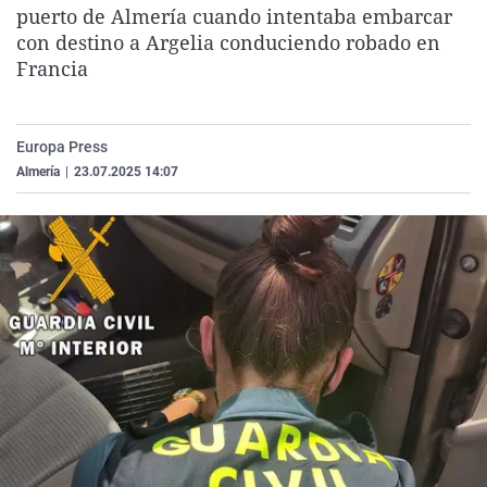
puerto de Almería cuando intentaba embarcar
La rosa de los vientos
Caso
Extremadura
Virales
con destino a Argelia conduciendo robado en
Gente viajera
Retornados
Galicia
Televisión
Francia
Como el perro y el gat
Equipo de investigaci
La Rioja
Elecciones
Operación Viuda Negr
Navarra
Europa Press
País Vasco
Almería
|
23.07.2025 14:07