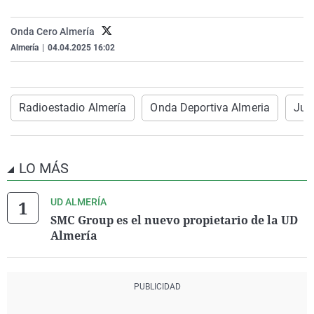
La rosa de los vientos
Caso
Extremadura
Virales
Onda Cero Almería
Gente viajera
Retornados
Galicia
Televisión
Almería
|
04.04.2025 16:02
Como el perro y el gat
Equipo de investigaci
La Rioja
Elecciones
Operación Viuda Negr
Navarra
Radioestadio Almería
Onda Deportiva Almeria
Jua
País Vasco
LO MÁS
UD ALMERÍA
SMC Group es el nuevo propietario de la UD
Almería