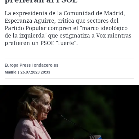
La rosa de los vientos
Caso
Extremadura
Virales
La expresidenta de la Comunidad de Madrid,
Gente viajera
Retornados
Galicia
Televisión
Esperanza Aguirre, critica que sectores del
Como el perro y el gat
Equipo de investigaci
La Rioja
Elecciones
Partido Popular compren el "marco ideológico
de la izquierda" que estigmatiza a Vox mientras
Operación Viuda Negr
Navarra
prefieren un PSOE "fuerte".
País Vasco
Europa Press | ondacero.es
Madrid
|
26.07.2023 20:33