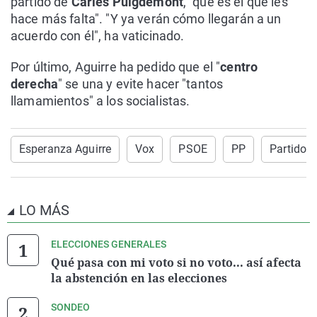
partido de
Carles Puigdemont
, "que es el que les
hace más falta". "Y ya verán cómo llegarán a un
acuerdo con él", ha vaticinado.
Por último, Aguirre ha pedido que el "
centro
derecha
" se una y evite hacer "tantos
llamamientos" a los socialistas.
Esperanza Aguirre
Vox
PSOE
PP
Partido 
LO MÁS
ELECCIONES GENERALES
Qué pasa con mi voto si no voto... así afecta
la abstención en las elecciones
SONDEO