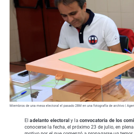
Miembros de una mesa electoral el pasado 28M en una fotografía de archivo | Age
El
adelanto electoral
y la
convocatoria de los comi
conocerse la fecha, el próximo 23 de julio, en ple
motivo por el que comenzó a propagarse un temor 