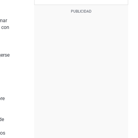
rmar
 con
gerse
n
bre
de
los