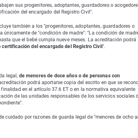
rabajen sus progenitores, adoptantes, guardadores o acogedores
ficación del encargado del Registro Civil".
ncluye también a los "progenitores, adoptantes, guardadores o
ba únicamente de "condición de madre": "La condición de madr
l, hasta que el bebé cumpla nueve meses. La acreditación podrá
o certificación del encargado del Registro Civil
".
da legal,
de menores de doce años o de personas con
 acreditación podrá aportarse copia del escrito en que se recon
 finalidad en el artículo 37.6 ET o en la normativa equivalente
icación de las unidades responsables de los servicios sociales d
ondiente".
 de cuidado por razones de guarda legal de "menores de ocho a