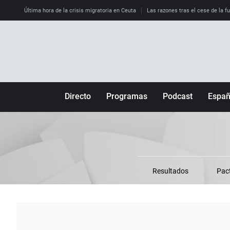
Última hora de la crisis migratoria en Ceuta
Las razones tras el cese de la f
Directo
Programas
Podcast
Espa
Más de uno
Los Perseguidos
Andalucía
Por fin
Malas decisiones
Aragón
Julia en la onda
Expedientes del más allá
Baleares
La brújula
El viaje del Guernica
Cantabria
Resultados
Pac
Radioestadio
Invisibles
Cataluña
Radioestadio noche
Prohibido morirse
Comunidad de M
El colegio invisible
Esto no ha pasado
Comunitat Vale