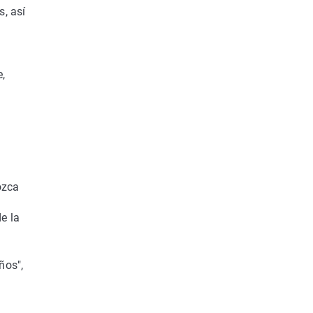
, así
e,
ozca
e la
ños",