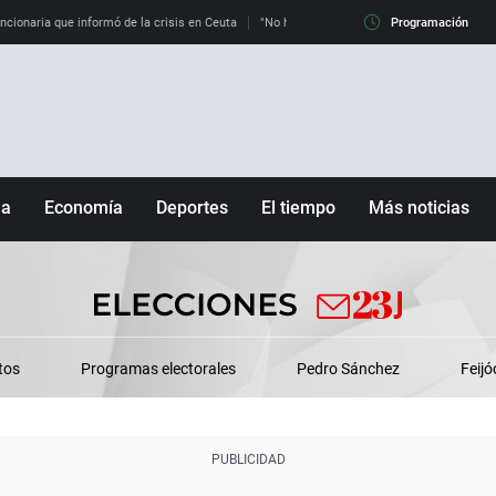
uncionaria que informó de la crisis en Ceuta
"No hay mafias, que no nos engañen": exper
Programación
ña
Economía
Deportes
El tiempo
Más noticias
Fútbol
Sociedad
Baloncesto
Mundo
Tenis
Salud
Motor
Cultura
tos
Programas electorales
Pedro Sánchez
Feijó
Ciencia y Tecnología
adrid
Gastronomía
nciana
Medio ambiente