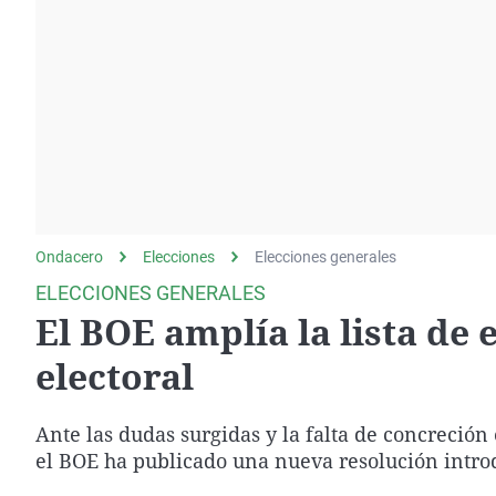
La rosa de los vientos
Caso
Extremadura
Gente viajera
Retornados
Galicia
Como el perro y el
Equipo de investigación
La Rioja
gato
Operación Viuda
Navarra
Negra
País Vasco
Ondacero
Elecciones
Elecciones generales
ELECCIONES GENERALES
El BOE amplía la lista de
electoral
Ante las dudas surgidas y la falta de concreción 
el BOE ha publicado una nueva resolución intro