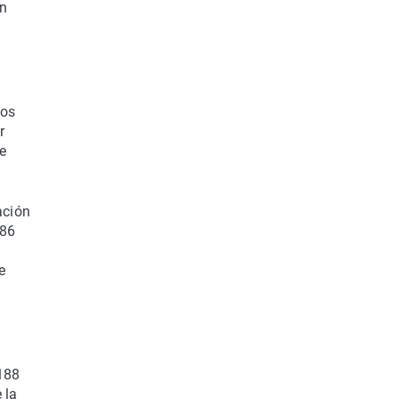
en
los
r
e
ación
186
e
 188
 la