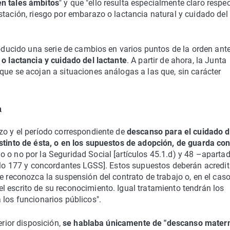
en tales ámbitos
" y que "ello resulta especialmente claro respe
stación, riesgo por embarazo o lactancia natural y cuidado del
roducido una serie de cambios en varios puntos de la orden ante
o lactancia y cuidado del lactante
. A partir de ahora, la Junta
que se acojan a situaciones análogas a las que, sin carácter
a
zo y el período correspondiente de
descanso para el cuidado d
istinto de ésta, o en los supuestos de adopción, de guarda co
do o no por la Seguridad Social [artículos 45.1.d) y 48 –apartad
culo 177 y concordantes LGSS]. Estos supuestos deberán acredi
e reconozca la suspensión del contrato de trabajo o, en el caso
 escrito de su reconocimiento. Igual tratamiento tendrán los
 los funcionarios públicos".
erior disposición,
se hablaba únicamente de "descanso matern