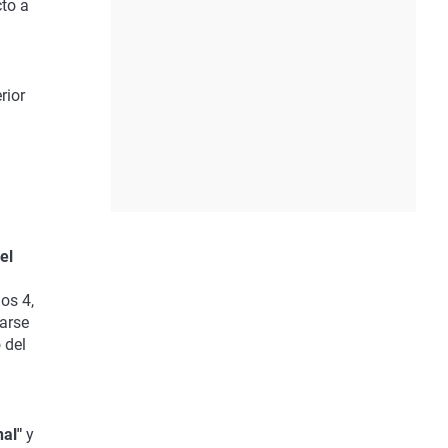
cto a
rior
el
n
os 4,
tarse
 del
al"
y