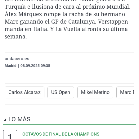
La rosa de los vientos
Caso
Extremadura
Virales
Turquía e ilusiona de cara al próximo Mundial.
Álex Márquez rompe la racha de su hermano
Gente viajera
Retornados
Galicia
Televisión
Marc ganando el GP de Catalunya. Verstappen
Como el perro y el gat
Equipo de investigaci
La Rioja
Elecciones
manda en Italia. Y La Vuelta afronta su última
semana.
Operación Viuda Negr
Navarra
País Vasco
ondacero.es
Madrid
|
08.09.2025 09:35
Carlos Alcaraz
US Open
Mikel Merino
Marc Má
LO MÁS
OCTAVOS DE FINAL DE LA CHAMPIONS