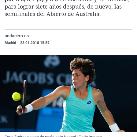
La rosa de los vientos
Caso
Extremadura
Virales
para lograr siete años después, de nuevo, las
semifinales del Abierto de Australia.
Gente viajera
Retornados
Galicia
Televisión
Como el perro y el gat
Equipo de investigaci
La Rioja
Elecciones
ondacero.es
Operación Viuda Negr
Navarra
Madrid
|
23.01.2018 15:59
País Vasco
Carla Suárez golpea de revés ante Kanepi | Getty Images