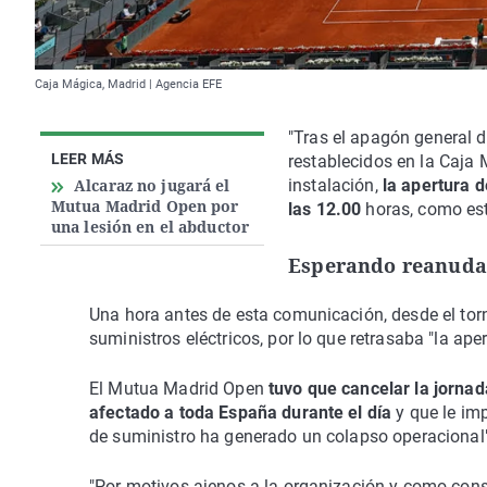
Caja Mágica, Madrid | Agencia EFE
"Tras el apagón general de
LEER MÁS
restablecidos en la Caja 
Alcaraz no jugará el
instalación,
la apertura d
Mutua Madrid Open por
las 12.00
horas, como est
una lesión en el abductor
Esperando reanudar
Una hora antes de esta comunicación, desde el tor
suministros eléctricos, por lo que retrasaba "la ape
El Mutua Madrid Open
tuvo que cancelar la jorna
afectado a toda España durante el día
y que le imp
de suministro ha generado un colapso operacional"
"Por motivos ajenos a la organización y como con