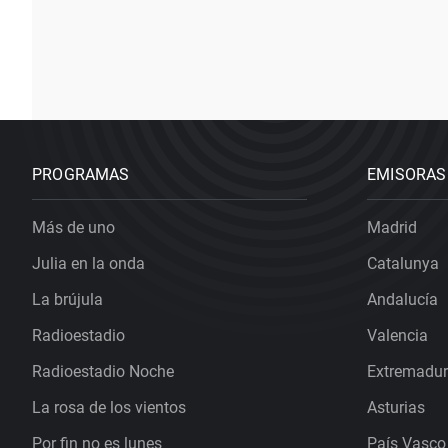
PROGRAMAS
EMISORAS
Más de uno
Madrid
Julia en la onda
Catalunya
La brújula
Andalucía
Radioestadio
Valencia
Radioestadio Noche
Extremadu
La rosa de los vientos
Asturias
Por fin no es lunes
País Vasco