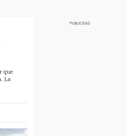
a
r que
. La