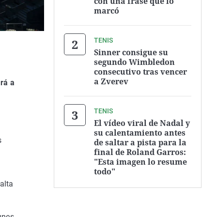
con una frase que lo
marcó
TENIS
Sinner consigue su
segundo Wimbledon
consecutivo tras vencer
a Zverev
ará a
TENIS
El vídeo viral de Nadal y
su calentamiento antes
s
de saltar a pista para la
final de Roland Garros:
"Esta imagen lo resume
todo"
alta
unes