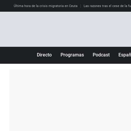
Última hora de la crisis migratoria en Ceuta
Las razones tras el cese de la f
Directo
Programas
Podcast
Espa
Más de uno
Los Perseguidos
Andalucía
Por fin
Malas decisiones
Aragón
Julia en la onda
Expedientes del más allá
Baleares
La brújula
El viaje del Guernica
Cantabria
Radioestadio
Invisibles
Cataluña
Radioestadio noche
Prohibido morirse
Comunidad de M
El colegio invisible
Esto no ha pasado
Comunitat Vale