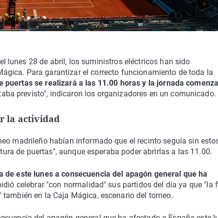
l lunes 28 de abril, los suministros eléctricos han sido
Mágica. Para garantizar el correcto funcionamiento de toda la
e puertas se realizará a las 11.00 horas y la jornada comenz
aba previsto", indicaron los organizadores en un comunicado.
 la actividad
neo madrileño habían informado que el recinto seguía sin esto
rtura de puertas", aunque esperaba poder abrirlas a las 11.00.
da de este lunes a consecuencia del apagón general que ha
idió celebrar "con normalidad" sus partidos del día ya que "la f
 también en la Caja Mágica, escenario del torneo.
secuencia del apagón general que ha afectado a España este l