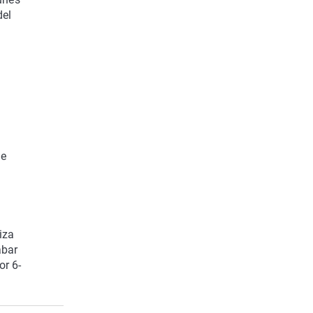
del
Se
iza
abar
or 6-