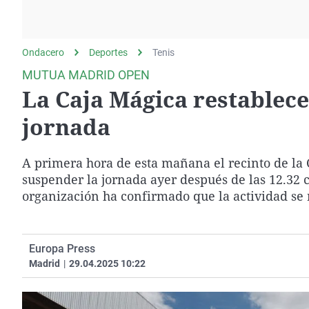
La rosa de los vientos
Caso
Extremadura
Gente viajera
Retornados
Galicia
Ondacero
Deportes
Como el perro y el
Tenis
Equipo de investigación
La Rioja
gato
MUTUA MADRID OPEN
Operación Viuda
Navarra
La Caja Mágica restablece
Negra
País Vasco
jornada
A primera hora de esta mañana el recinto de la C
suspender la jornada ayer después de las 12.32
organización ha confirmado que la actividad se
Europa Press
Madrid
|
29.04.2025 10:22