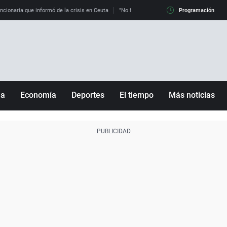
uncionaria que informó de la crisis en Ceuta
"No hay mafias, que no nos engañen": exper
Programación
ña
Economía
Deportes
El tiempo
Más noticias
Fútbol
Sociedad
Baloncesto
Mundo
Tenis
Salud
Motor
Cultura
Ciencia y Tecnología
adrid
Gastronomía
nciana
Medio ambiente