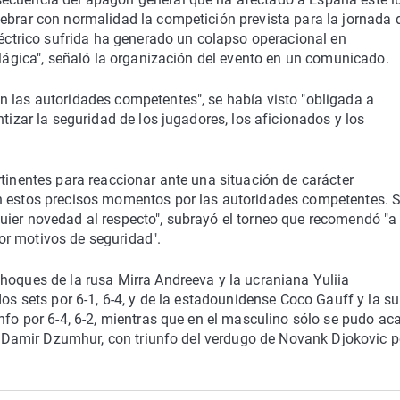
ebrar con normalidad la competición prevista para la jornada 
eléctrico sufrida ha generado un colapso operacional en
 Mágica", señaló la organización del evento en un comunicado.
n las autoridades competentes", se había visto "obligada a
ntizar la seguridad de los jugadores, los aficionados y los
rtinentes para reaccionar ante una situación de carácter
en estos precisos momentos por las autoridades competentes. 
uier novedad al respecto", subrayó el torneo que recomendó "a
or motivos de seguridad".
hoques de la rusa Mirra Andreeva y la ucraniana Yuliia
dos sets por 6-1, 6-4, y de la estadounidense Coco Gauff y la su
nfo por 6-4, 6-2, mientras que en el masculino sólo se pudo ac
io Damir Dzumhur, con triunfo del verdugo de Novank Djokovic p