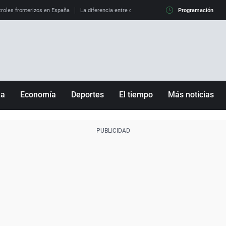
roles fronterizos en España
La diferencia entre observar el eclipse al 99% y al 100%
Programación
ña
Economía
Deportes
El tiempo
Más noticias
Fútbol
Sociedad
Baloncesto
Mundo
Tenis
Salud
Motor
Cultura
Ciencia y Tecnología
adrid
Gastronomía
nciana
Medio ambiente