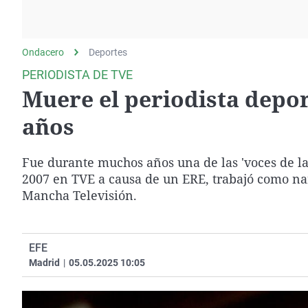
La rosa de los vientos
Caso
Extremadura
Gente viajera
Retornados
Galicia
Ondacero
Deportes
Como el perro y el
Equipo de investigación
La Rioja
gato
PERIODISTA DE TVE
Operación Viuda
Navarra
Muere el periodista deport
Negra
País Vasco
años
Fue durante muchos años una de las 'voces de la 
2007 en TVE a causa de un ERE, trabajó como na
Mancha Televisión.
EFE
Madrid
|
05.05.2025 10:05