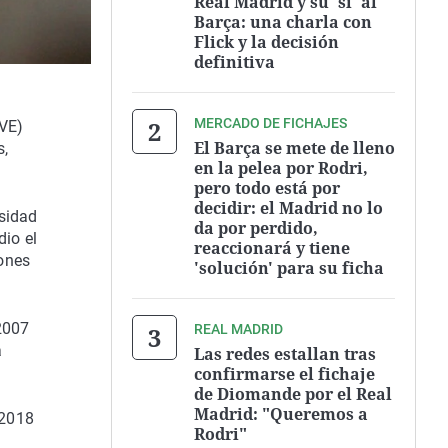
Real Madrid y su 'sí' al
Barça: una charla con
Flick y la decisión
definitiva
MERCADO DE FICHAJES
VE)
El Barça se mete de lleno
s,
en la pelea por Rodri,
pero todo está por
decidir: el Madrid no lo
rsidad
da por perdido,
io el
reaccionará y tiene
ones
'solución' para su ficha
 2007
REAL MADRID
a
Las redes estallan tras
confirmarse el fichaje
de Diomande por el Real
Madrid: "Queremos a
 2018
Rodri"