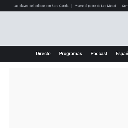
Las claves del eclipse con Sara García
Muere el padre de Leo Messi
Cont
Directo
Programas
Podcast
Espa
Más de uno
Los Perseguidos
Andalucía
Por fin
Malas decisiones
Aragón
Julia en la onda
Expedientes del más allá
Baleares
La brújula
El viaje del Guernica
Cantabria
Radioestadio
Invisibles
Cataluña
Radioestadio noche
Prohibido morirse
Comunidad de M
El colegio invisible
Esto no ha pasado
Comunitat Vale