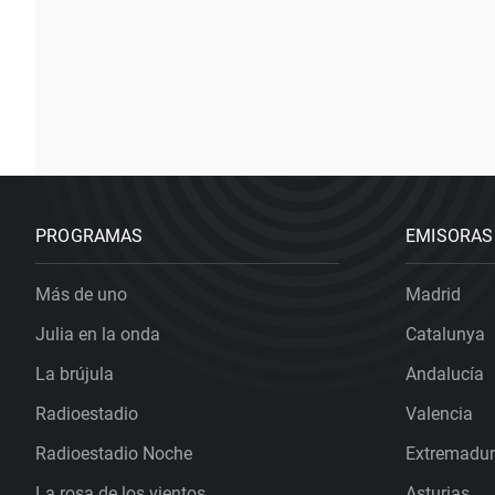
PROGRAMAS
EMISORAS
Más de uno
Madrid
Julia en la onda
Catalunya
La brújula
Andalucía
Radioestadio
Valencia
Radioestadio Noche
Extremadu
La rosa de los vientos
Asturias