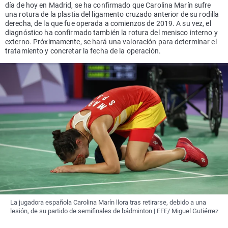
día de hoy en Madrid, se ha confirmado que Carolina Marín sufre
una rotura de la plastia del ligamento cruzado anterior de su rodilla
derecha, de la que fue operada a comienzos de 2019. A su vez, el
diagnóstico ha confirmado también la rotura del menisco interno y
externo. Próximamente, se hará una valoración para determinar el
tratamiento y concretar la fecha de la operación.
La jugadora española Carolina Marín llora tras retirarse, debido a una
lesión, de su partido de semifinales de bádminton | EFE/ Miguel Gutiérrez