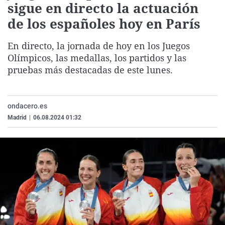
sigue en directo la actuación
La rosa de los vientos
Caso
Extremadura
Virales
de los españoles hoy en París
Gente viajera
Retornados
Galicia
Televisión
Como el perro y el gat
Equipo de investigaci
La Rioja
Elecciones
En directo, la jornada de hoy en los Juegos
Olímpicos, las medallas, los partidos y las
Operación Viuda Negr
Navarra
pruebas más destacadas de este lunes.
País Vasco
ondacero.es
Madrid
|
06.08.2024 01:32