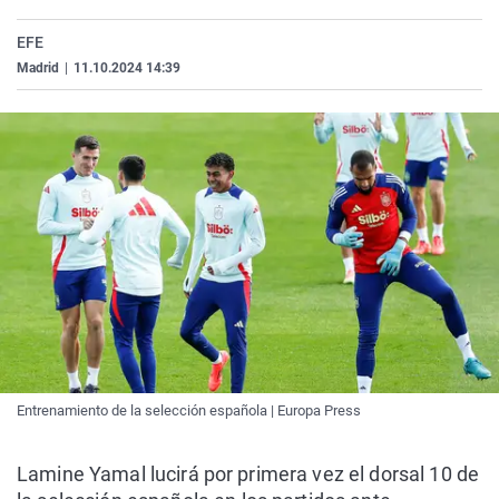
La rosa de los vientos
Caso
Extremadura
Virales
EFE
Gente viajera
Retornados
Galicia
Televisión
Madrid
|
11.10.2024 14:39
Como el perro y el gat
Equipo de investigaci
La Rioja
Elecciones
Operación Viuda Negr
Navarra
País Vasco
Entrenamiento de la selección española | Europa Press
Lamine Yamal lucirá por primera vez el dorsal 10 de