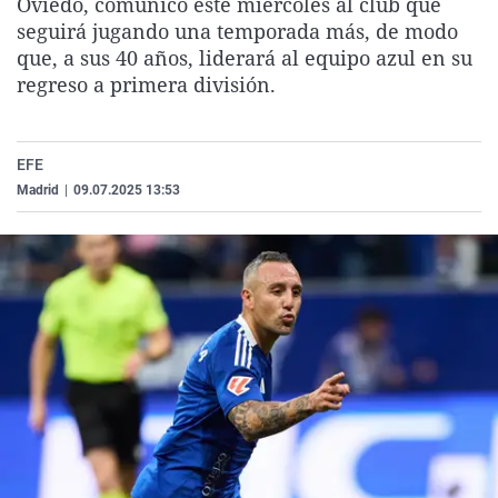
Oviedo, comunicó este miércoles al club que
La rosa de los vientos
Caso
Extremadura
Virales
seguirá jugando una temporada más, de modo
que, a sus 40 años, liderará al equipo azul en su
Gente viajera
Retornados
Galicia
Televisión
regreso a primera división.
Como el perro y el gat
Equipo de investigaci
La Rioja
Elecciones
Operación Viuda Negr
Navarra
EFE
País Vasco
Madrid
|
09.07.2025 13:53