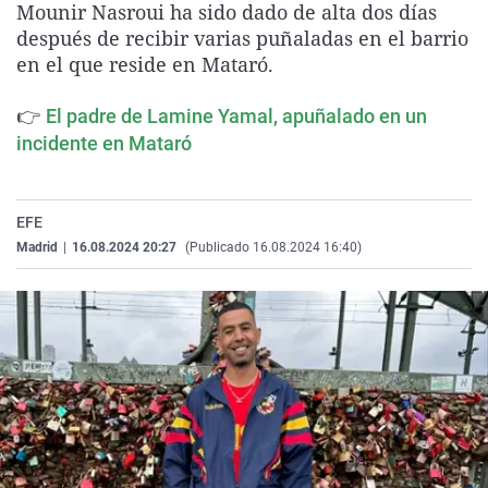
Mounir Nasroui ha sido dado de alta dos días
La rosa de los vientos
Caso
Extremadura
Virales
después de recibir varias puñaladas en el barrio
Gente viajera
Retornados
Galicia
Televisión
en el que reside en Mataró.
Como el perro y el gat
Equipo de investigaci
La Rioja
Elecciones
👉
El padre de Lamine Yamal, apuñalado en un
Operación Viuda Negr
Navarra
incidente en Mataró
País Vasco
EFE
Madrid
|
16.08.2024 20:27
(Publicado 16.08.2024 16:40)