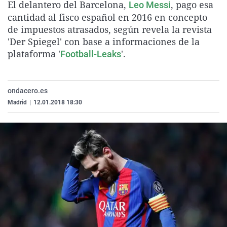
El delantero del Barcelona,
, pago esa
Leo Messi
La rosa de los vientos
Caso
Extremadura
Virales
cantidad al fisco español en 2016 en concepto
Gente viajera
Retornados
Galicia
Televisión
de impuestos atrasados, según revela la revista
'Der Spiegel' con base a informaciones de la
Como el perro y el gat
Equipo de investigaci
La Rioja
Elecciones
plataforma '
'.
Football-Leaks
Operación Viuda Negr
Navarra
País Vasco
ondacero.es
Madrid
|
12.01.2018 18:30