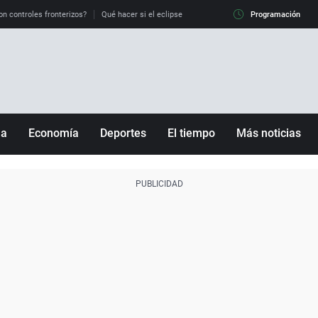
on controles fronterizos?
Qué hacer si el eclipse me pilla conduciendo
Programación
Qué tiempo 
ña
Economía
Deportes
El tiempo
Más noticias
Fútbol
Sociedad
Baloncesto
Mundo
Tenis
Salud
Motor
Cultura
Ciencia y Tecnología
adrid
Gastronomía
nciana
Medio ambiente