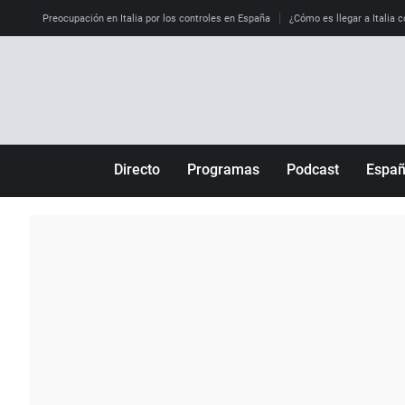
Preocupación en Italia por los controles en España
¿Cómo es llegar a Italia c
Directo
Programas
Podcast
Espa
Más de uno
Los Perseguidos
Andalucía
Por fin
Malas decisiones
Aragón
Julia en la onda
Expedientes del más allá
Baleares
La brújula
El viaje del Guernica
Cantabria
Radioestadio
Invisibles
Cataluña
Radioestadio noche
Prohibido morirse
Comunidad de M
El colegio invisible
Esto no ha pasado
Comunitat Vale