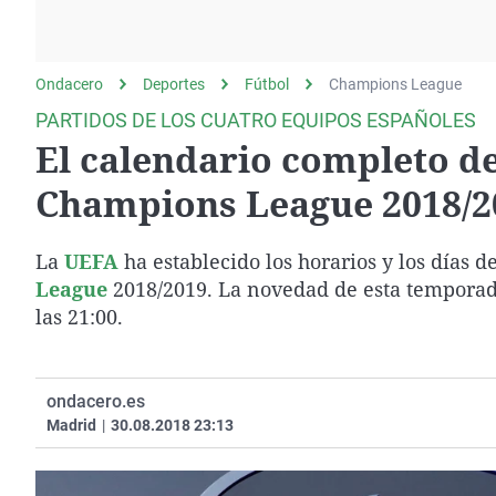
La rosa de los vientos
Caso
Extremadura
Gente viajera
Retornados
Galicia
Ondacero
Deportes
Como el perro y el
Fútbol
Equipo de investigación
Champions League
La Rioja
gato
PARTIDOS DE LOS CUATRO EQUIPOS ESPAÑOLES
Operación Viuda
Navarra
El calendario completo de
Negra
País Vasco
Champions League 2018/2
La
UEFA
ha establecido los horarios y los días d
League
2018/2019. La novedad de esta temporada 
las 21:00.
ondacero.es
Madrid
|
30.08.2018 23:13