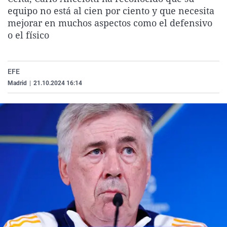
La rosa de los vientos
Caso
Extremadura
Virales
equipo no está al cien por ciento y que necesita
mejorar en muchos aspectos como el defensivo
Gente viajera
Retornados
Galicia
Televisión
o el físico
Como el perro y el gat
Equipo de investigaci
La Rioja
Elecciones
Operación Viuda Negr
Navarra
EFE
País Vasco
Madrid
|
21.10.2024 16:14