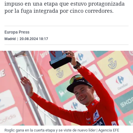
impuso en una etapa que estuvo protagonizada
La rosa de los vientos
Caso
Extremadura
Virales
por la fuga integrada por cinco corredores.
Gente viajera
Retornados
Galicia
Televisión
Como el perro y el gat
Equipo de investigaci
La Rioja
Elecciones
Europa Press
Operación Viuda Negr
Navarra
Madrid
|
20.08.2024 18:17
País Vasco
Roglic gana en la cuerta etapa y se viste de nuevo líder | Agencia EFE