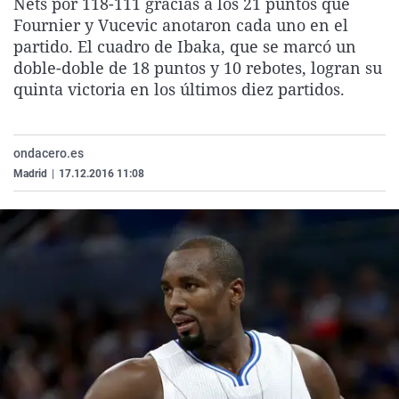
Nets por 118-111 gracias a los 21 puntos que
La rosa de los vientos
Caso
Extremadura
Virales
Fournier y Vucevic anotaron cada uno en el
partido. El cuadro de Ibaka, que se marcó un
Gente viajera
Retornados
Galicia
Televisión
doble-doble de 18 puntos y 10 rebotes, logran su
Como el perro y el gat
Equipo de investigaci
La Rioja
Elecciones
quinta victoria en los últimos diez partidos.
Operación Viuda Negr
Navarra
País Vasco
ondacero.es
Madrid
|
17.12.2016 11:08