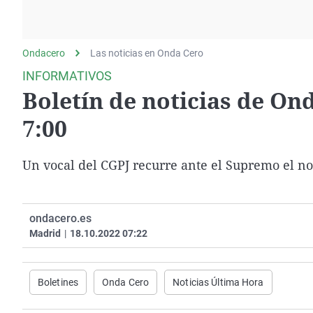
La rosa de los vientos
Caso
Extremadura
Gente viajera
Retornados
Galicia
Ondacero
Las noticias en Onda Cero
Como el perro y el
Equipo de investigación
La Rioja
gato
INFORMATIVOS
Operación Viuda
Navarra
Boletín de noticias de Ond
Negra
País Vasco
7:00
Un vocal del CGPJ recurre ante el Supremo el n
ondacero.es
Madrid
|
18.10.2022 07:22
Boletines
Onda Cero
Noticias Última Hora