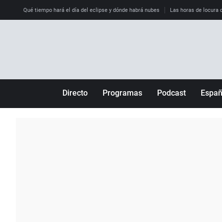
Qué tiempo hará el día del eclipse y dónde habrá nubes
Las horas de locura qu
Directo
Programas
Podcast
Espa
Más de uno
Los Perseguidos
Andalucía
Por fin
Malas decisiones
Aragón
Julia en la onda
Expedientes del más allá
Baleares
La brújula
El viaje del Guernica
Cantabria
Radioestadio
Invisibles
Cataluña
Radioestadio noche
Prohibido morirse
Comunidad de M
El colegio invisible
Esto no ha pasado
Comunitat Vale