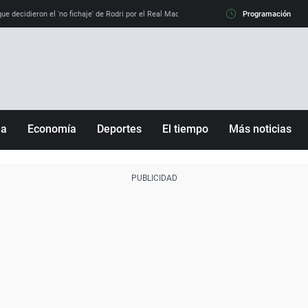
e decidieron el 'no fichaje' de Rodri por el Real Madrid y su 'sí' al Barça
Programación
La llamada de
ña
Economía
Deportes
El tiempo
Más noticias
Fútbol
Sociedad
Baloncesto
Mundo
Tenis
Salud
Motor
Cultura
Ciencia y Tecnología
adrid
Gastronomía
nciana
Medio ambiente