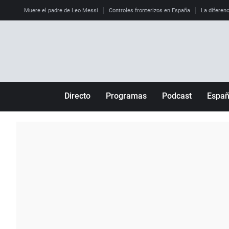
Muere el padre de Leo Messi
Controles fronterizos en España
La diferenc
Directo
Programas
Podcast
Espa
Más de uno
Los Perseguidos
Andalucía
Por fin
Malas decisiones
Aragón
Julia en la onda
Expedientes del más allá
Baleares
La brújula
El viaje del Guernica
Cantabria
Radioestadio
Invisibles
Cataluña
Radioestadio noche
Prohibido morirse
Comunidad de M
El colegio invisible
Esto no ha pasado
Comunitat Vale