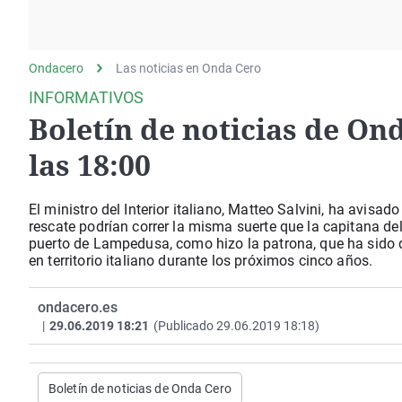
La rosa de los vientos
Caso
Extremadura
Gente viajera
Retornados
Galicia
Ondacero
Las noticias en Onda Cero
Como el perro y el
Equipo de investigación
La Rioja
gato
INFORMATIVOS
Operación Viuda
Navarra
Boletín de noticias de Ond
Negra
País Vasco
las 18:00
El ministro del Interior italiano, Matteo Salvini, ha avi
rescate podrían correr la misma suerte que la capitana del
puerto de Lampedusa, como hizo la patrona, que ha sido d
en territorio italiano durante los próximos cinco años.
ondacero.es
|
29.06.2019 18:21
(Publicado 29.06.2019 18:18)
Boletín de noticias de Onda Cero