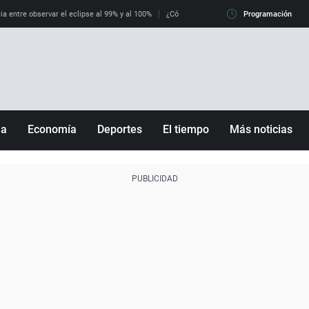
ia entre observar el eclipse al 99% y al 100%
¿Cómo es llegar a Italia con controles fro
Programación
ña
Economía
Deportes
El tiempo
Más noticias
Fútbol
Sociedad
Baloncesto
Mundo
Tenis
Salud
Motor
Cultura
Ciencia y Tecnología
adrid
Gastronomía
nciana
Medio ambiente