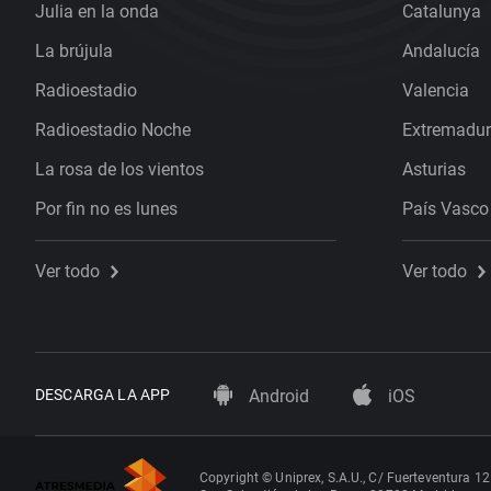
Julia en la onda
Catalunya
La brújula
Andalucía
Radioestadio
Valencia
Radioestadio Noche
Extremadu
La rosa de los vientos
Asturias
Por fin no es lunes
País Vasco
Ver todo
Ver todo
DESCARGA LA APP
Android
iOS
Copyright © Uniprex, S.A.U., C/ Fuerteventura 12