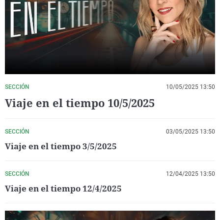
La rosa de los vientos
Caso
Extremadura
Virales
Gente viajera
Retornados
Galicia
Televisión
Como el perro y el gat
Equipo de investigaci
La Rioja
Elecciones
Operación Viuda Negr
Navarra
País Vasco
SECCIÓN
10/05/2025 13:50
Viaje en el tiempo 10/5/2025
SECCIÓN
03/05/2025 13:50
Viaje en el tiempo 3/5/2025
SECCIÓN
12/04/2025 13:50
Viaje en el tiempo 12/4/2025