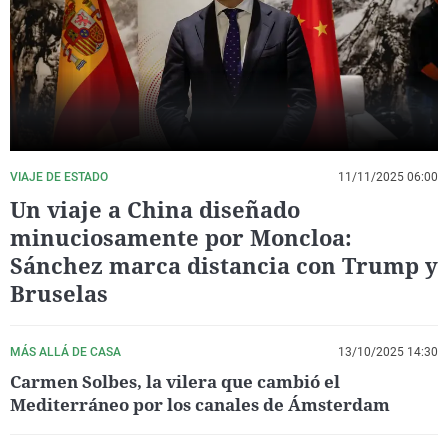
La rosa de los vientos
Caso
Extremadura
Virales
Gente viajera
Retornados
Galicia
Televisión
Como el perro y el gat
Equipo de investigaci
La Rioja
Elecciones
Operación Viuda Negr
Navarra
País Vasco
VIAJE DE ESTADO
11/11/2025 06:00
Un viaje a China diseñado
minuciosamente por Moncloa:
Sánchez marca distancia con Trump y
Bruselas
MÁS ALLÁ DE CASA
13/10/2025 14:30
Carmen Solbes, la vilera que cambió el
Mediterráneo por los canales de Ámsterdam